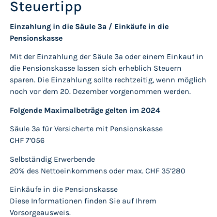
Steuertipp
Einzahlung in die Säule 3a / Einkäufe in die
Pensionskasse
Mit der Einzahlung der Säule 3a oder einem Einkauf in
die Pensionskasse lassen sich erheblich Steuern
sparen. Die Einzahlung sollte rechtzeitig, wenn möglich
noch vor dem 20. Dezember vorgenommen werden.
Folgende Maximalbeträge gelten im 2024
Säule 3a für Versicherte mit Pensionskasse
CHF 7’056
Selbständig Erwerbende
20% des Nettoeinkommens oder max. CHF 35’280
Einkäufe in die Pensionskasse
Diese Informationen finden Sie auf Ihrem
Vorsorgeausweis.